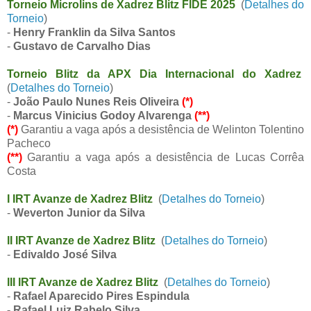
Torneio Microlins de Xadrez Blitz FIDE 2025
(
Detalhes do
Torneio
)
-
Henry Franklin da Silva Santos
-
Gustavo de Carvalho Dias
Torneio Blitz da APX Dia Internacional do Xadrez
(
Detalhes do Torneio
)
-
João Paulo Nunes Reis Oliveira
(*)
-
Marcus Vinicius Godoy Alvarenga
(**)
(*)
Garantiu a vaga após a desistência de Welinton Tolentino
Pacheco
(**)
Garantiu a vaga após a desistência de Lucas Corrêa
Costa
I IRT Avanze de Xadrez Blitz
(
Detalhes do Torneio
)
-
Weverton Junior da Silva
II IRT Avanze de Xadrez Blitz
(
Detalhes do Torneio
)
-
Edivaldo José Silva
III IRT Avanze de Xadrez Blitz
(
Detalhes do Torneio
)
-
Rafael Aparecido Pires Espindula
- Rafael Luiz Rabelo Silva