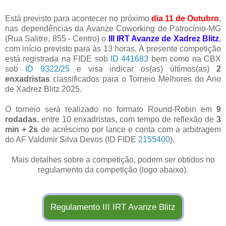
Está previsto para acontecer no próximo
dia 11 de Outubro
,
nas dependências da Avanze Coworking de Patrocínio-MG
(Rua Salitre, 855 - Centro) o
III IRT Avanze de Xadrez Blitz
,
com início previsto para às 13 horas. A presente competição
está registrada na FIDE sob
ID 441683
bem como na CBX
sob
ID 9322/25
e visa indicar os(as) últimos(as)
2
enxadristas
classificados para o Torneio Melhores do Ano
de Xadrez Blitz 2025.
O torneio será realizado no formato Round-Robin em
9
rodadas
, entre 10 enxadristas, com tempo de reflexão de
3
min + 2s
de acréscimo por lance e conta com a arbitragem
do AF Valdimir Silva Devos (ID FIDE
2155400
).
Mais detalhes sobre a competição, podem ser obtidos no
regulamento da competição (logo abaixo).
Regulamento III IRT Avanze Blitz