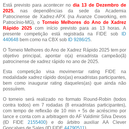
Está previsto para acontecer no
dia 13 de Dezembro de
2025
, nas dependências da sede da Academia
Patrocinense de Xadrez-APX (na Avanze Coworking, em
Patrocínio-MG), o
Torneio Melhores do Ano de Xadrez
Rápido 2025
com início previsto para as 13 horas. A
presente competição está registrada na FIDE sob
ID
440648
bem como na CBX sob
ID 9286/25
.
O Torneio Melhores do Ano de Xadrez Rápido 2025 tem por
objetivo principal, apontar o(a) enxadrista campeão(ã)
patrocinense de xadrez rápido no ano de 2025.
Esta competição visa movimentar rating FIDE na
modalidade xadrez rápido dos(as) enxadristas participantes,
bem como inaugurar rating daqueles(as) que ainda não
possuírem.
O torneio será realizado no formato Round-Robin (todos
contra todos) em 7 rodadas (8 enxadristas participantes),
com tempo de reflexão de 10 min + 5s de acréscimo por
lance e conta com a arbitragem do AF Valdimir Silva Devos
(ID FIDE
2155400
) e do árbitro auxiliar AA Clever
Gonçalves de Sales (ID FIDE
44790511
).