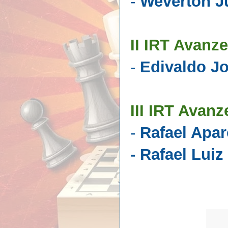
-
Weverton Ju
II IRT Avanze
-
Edivaldo Jo
III IRT Avanz
-
Rafael Apar
- Rafael Luiz