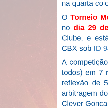
na quarta col
O
Torneio M
no
dia 29 d
Clube,
e est
CBX sob
ID 
A competição 
todos) em 7 r
reflexão de 
arbitragem do
Clever Gonca