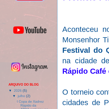
Aconteceu n
Monsenhor Ti
Festival do 
na cidade d
Rápido Café 
ARQUIVO DO BLOG
O torneio co
▼
2026
(5)
▼
julho
(2)
cidades de P
I Copa de Xadrez
Rápido da