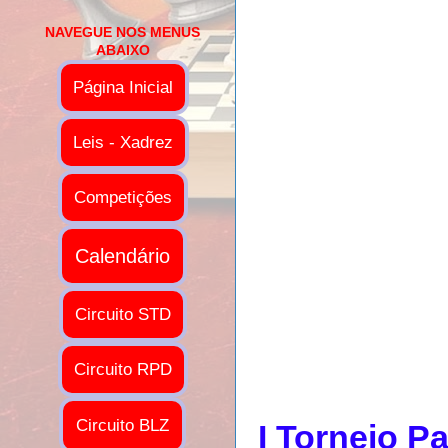
NAVEGUE NOS MENUS
ABAIXO
Página Inicial
Leis - Xadrez
Competições
Calendário
Circuito STD
Circuito RPD
Circuito BLZ
I Torneio P