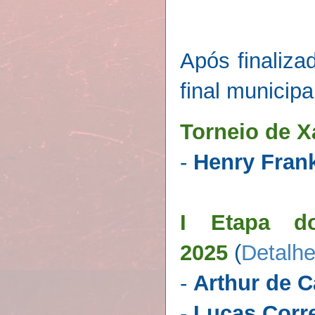
Após finaliza
final municip
Torneio de 
-
Henry Frank
I Etapa do
2025
(
Detalhe
-
Arthur de C
-
Lucas Corr