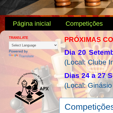
Página inicial
Competições
TRANSLATE
PRÓXIMAS C
Dia 20 Setem
Powered by
Translate
(Local: Clube I
Dias 24 a 27 
(Local: Ginási
Competiçõe