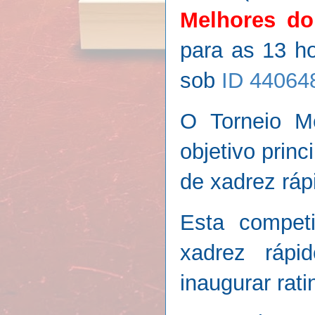
Melhores do
para as 13 ho
sob
ID 44064
O Torneio M
objetivo prin
de xadrez ráp
Esta compet
xadrez rápi
inaugurar rat