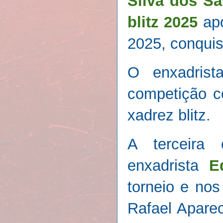
Silva dos Sa
blitz 2025
apó
2025, conquis
O enxadris
competição c
xadrez blitz.
A terceira
enxadrista
E
torneio e nos
Rafael Apare