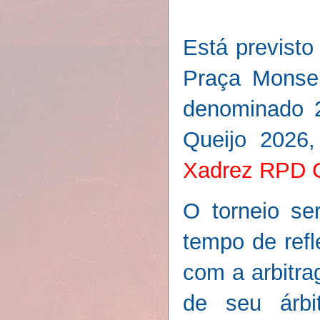
Está previst
Praça Monsen
denominado 2
Queijo 2026
Xadrez RPD C
O torneio se
tempo de refl
com a arbitr
de seu árbi