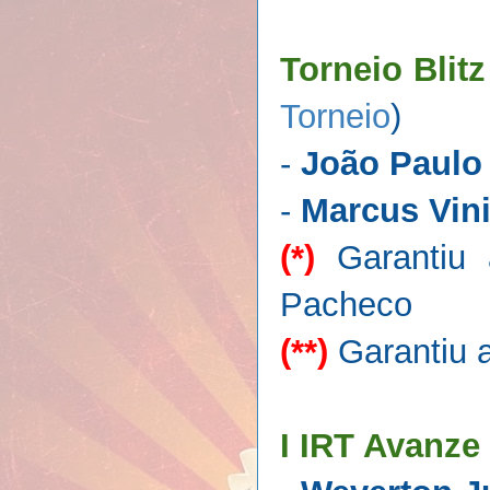
Torneio Blit
Torneio
)
-
João Paulo
-
Marcus Vin
(*)
Garantiu a
Pacheco
(**)
Garantiu a
I IRT Avanze