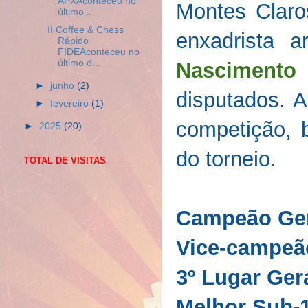
APXAconteceu no
Montes Claro
último ...
II Coffee & Chess
enxadrista 
Rápido
FIDEAconteceu no
último d...
Nascimento
►
junho
(2)
disputados. A
►
fevereiro
(1)
competição, 
►
2025
(20)
do torneio.
TOTAL DE VISITAS
Campeão Ger
Vice-campeã
3º Lugar Gera
Melhor Sub-1