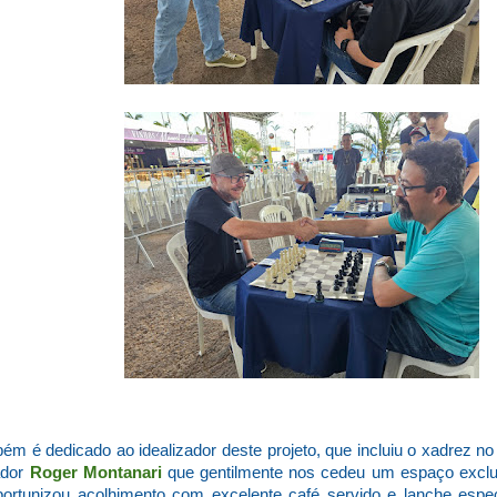
m é dedicado ao idealizador deste projeto, que incluiu o xadrez no 
ador
Roger Montanari
que gentilmente nos cedeu um espaço exclus
portunizou acolhimento com excelente café servido e lanche espe