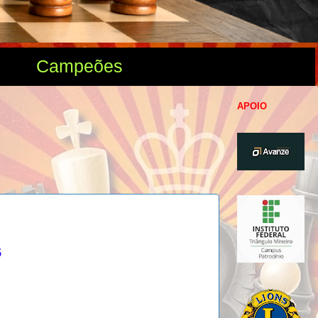
Campeões
APOIO
5