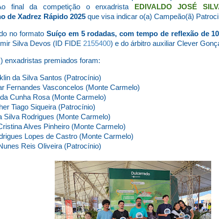
. Ao final da competição o enxadrista
EDIVALDO JOSÉ SILV
o de Xadrez Rápido 2025
que visa indicar o(a) Campeão(ã) Patroc
zado no formato
Suíço em 5 rodadas, com tempo de reflexão de 10
imir Silva Devos (ID FIDE
2155400
) e do árbitro auxiliar Clever Go
s) enxadristas premiados foram:
lin da Silva Santos (Patrocínio)
r Fernandes Vasconcelos (Monte Carmelo)
 da Cunha Rosa (Monte Carmelo)
er Tiago Siqueira (Patrocínio)
a Silva Rodrigues (Monte Carmelo)
ristina Alves Pinheiro (Monte Carmelo)
rigues Lopes de Castro (Monte Carmelo)
unes Reis Oliveira (Patrocínio)