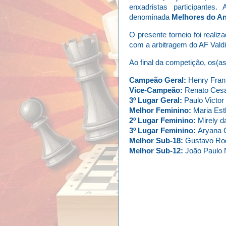
enxadristas participantes
denominada
Melhores do An
O presente torneio foi reali
com a arbitragem do AF Vald
Ao final da competição, os(a
Campeão Geral:
Henry Frank
Vice-Campeão:
Renato Cesa
3º Lugar Geral:
Paulo Victor
Melhor Feminino:
Maria Esth
2º Lugar Feminino:
Mirely d
3º Lugar Feminino:
Aryana C
Melhor Sub-18:
Gustavo Rod
Melhor Sub-12:
João Paulo N