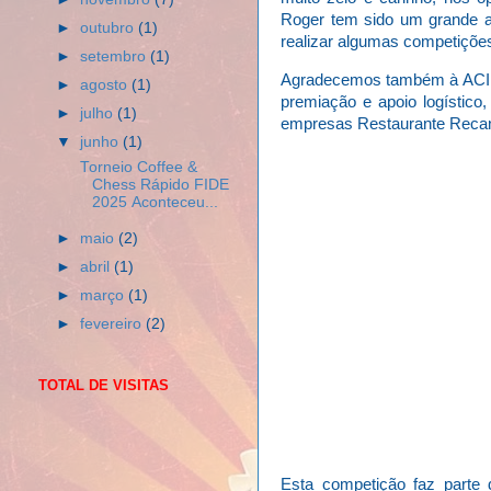
Roger tem sido um grande a
►
outubro
(1)
realizar algumas competiçõe
►
setembro
(1)
Agradecemos também à ACIP/C
►
agosto
(1)
premiação e apoio logístic
►
julho
(1)
empresas Restaurante Recant
▼
junho
(1)
Torneio Coffee &
Chess Rápido FIDE
2025 Aconteceu...
►
maio
(2)
►
abril
(1)
►
março
(1)
►
fevereiro
(2)
TOTAL DE VISITAS
Esta competição faz parte 