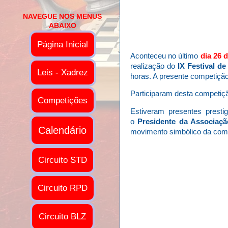
NAVEGUE NOS MENUS
ABAIXO
Página Inicial
Aconteceu no último
dia 26 
realização do
IX Festival de
Leis - Xadrez
horas. A presente competiçã
Participaram desta competiç
Competições
Estiveram presentes prest
o
Presidente da Associaçã
Calendário
movimento simbólico da compe
Circuito STD
Circuito RPD
Circuito BLZ