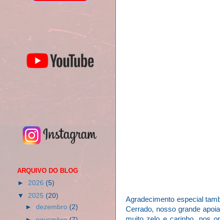
ARQUIVO DO BLOG
►
2026
(5)
▼
2025
(20)
Agradecimento especial també
►
dezembro
(2)
Cerrado, nosso grande apoi
muito zelo e carinho, nos o
►
novembro
(7)