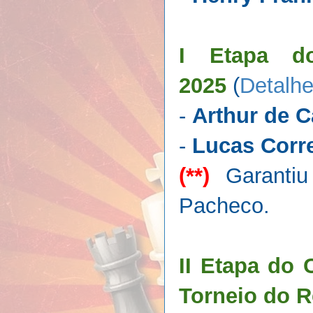
I Etapa do
2025
(
Detalhe
-
Arthur de C
-
Lucas Corr
(**)
Garantiu 
Pacheco.
II Etapa do 
Torneio do R