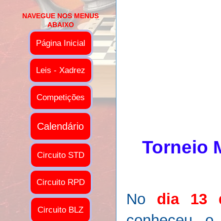
NAVEGUE NOS MENUS
ABAIXO
Página Inicial
Leis - Xadrez
Competições
Calendário
Torneio 
Circuito STD
Circuito RPD
No
dia 13
Circuito BLZ
conheceu o