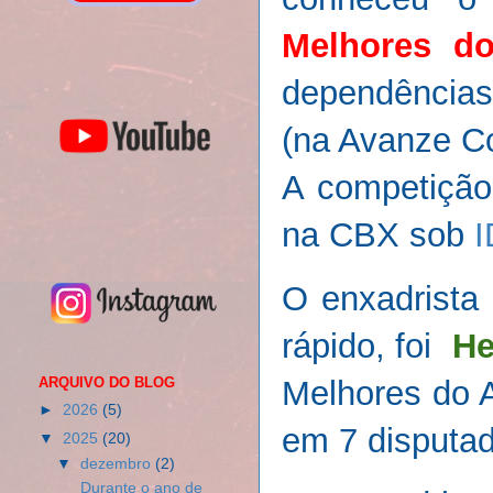
Melhores d
dependências
(na Avanze C
A competição
na CBX sob
I
O enxadrista
rápido, foi
He
Melhores do 
ARQUIVO DO BLOG
►
2026
(5)
em 7 disputa
▼
2025
(20)
▼
dezembro
(2)
Durante o ano de