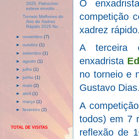
O enxadris
2025, Patrocínio
esteve envolto ...
competição c
Torneio Melhores do
Ano de Xadrez
Rápido 2025 No ...
xadrez rápido
►
novembro
(7)
A terceira
►
outubro
(1)
►
setembro
(1)
enxadrista
Ed
►
agosto
(1)
►
julho
(1)
no torneio e 
►
junho
(1)
Gustavo Dias
►
maio
(2)
►
abril
(1)
►
março
(1)
A competição 
►
fevereiro
(2)
todos) em 7 r
TOTAL DE VISITAS
reflexão de 